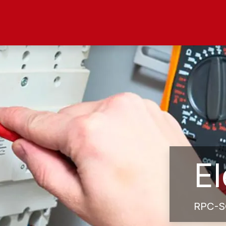
ltad
Oferta Académica
Investigación
Alu
El
RPC-S