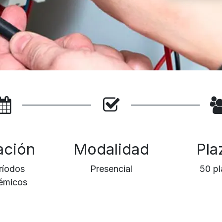
ación
Modalidad
Pla
ríodos
Presencial
50 pl
émicos