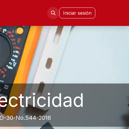
mni FIE
Congresos CISETD
Iniciar sesión
ectricidad
O-30-No.544-2016