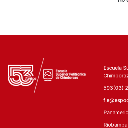
Escuela Su
Chimbora
593(03) 
fie@espoc
Panameric
Riobamba