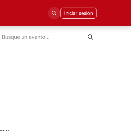
mni FIE
Congresos CISETD
Iniciar sesión
nto.