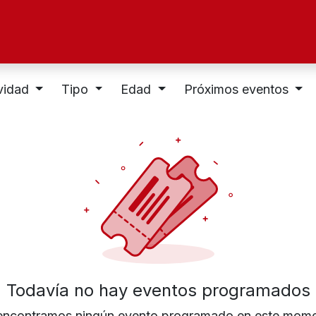
ltad
Oferta Académica
Investigación
Alu
vidad
Tipo
Edad
Próximos eventos
Todavía no hay eventos programados
encontramos ningún evento programado en este mome