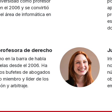
niversidad como profesor
po
n el 2006 y se convirtió
ap
el área de informática en
pr
es
do
 profesora de derecho
J
ho en la barra de habla
Ir
elas desde el 2006. Ha
no
ios bufetes de abogados
nú
 miembro y líder de los
ob
ón y arbitraje.
em