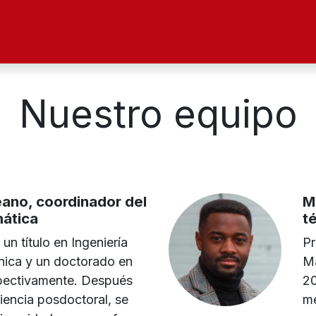
ltad
Oferta Académica
Investigación
Alu
Nuestro equipo
ano, coordinador del
M
mática
t
 un título en Ingeniería
Pr
nica y un doctorado en
Ma
pectivamente. Después
20
iencia posdoctoral, se
me