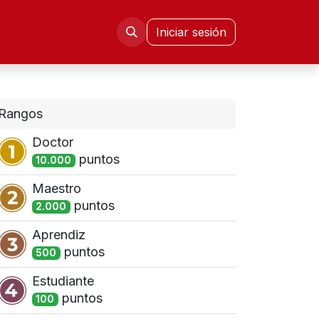
mni FIE
Congresos CISETD
Iniciar sesión
Rangos
Doctor
punto
s
10.000
Maestro
punto
s
2.000
Aprendiz
punto
s
500
Estudiante
punto
s
100