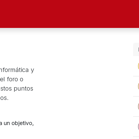
ltad
Oferta Académica
Investigación
Alu
nformática y
l foro o
Estos puntos
os.
 un objetivo,