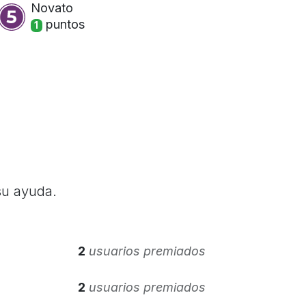
Novato
punto
s
1
su ayuda.
2
usuarios premiados
2
usuarios premiados