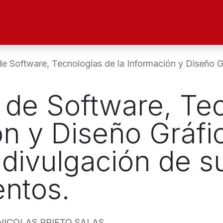
ltad
Oferta Académica
Investigación
Alu
Software, Tecnologías de la Información y Diseño Gráfico, reali
 de Software, Te
ón y Diseño Gráfi
a divulgación de s
ntos.
NICOLAS PRIETO SALAS