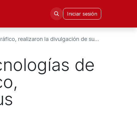
mni FIE
Congresos CISETD
Iniciar sesión
zaron la divulgación de sus emprendimientos.
cnologías de
co,
us