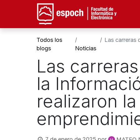
Facu
Todos los
Las carreras de 
blogs
Noticias
Las carreras
la Informaci
realizaron l
emprendimie
7 de enero de 2025
por
MATEO 