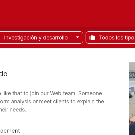
ltad
Oferta Académica
Investigación
Alu
Investigación y desarrollo
Todos los tip
ado
 like that to join our Web team. Someone
rm analysis or meet clients to explain the
their needs.
lopment