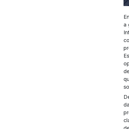
En
a 
In
c
pr
Es
op
de
qu
so
De
d
pr
cl
de