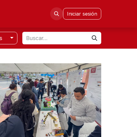
mni FIE
Congresos CISETD
Iniciar sesión
os