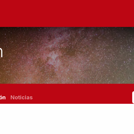
ltad
Oferta Académica
Investigación
Alu
n
ión
Noticias